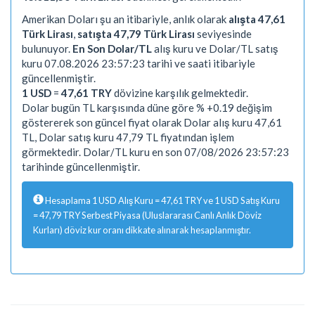
Amerikan Doları şu an itibariyle, anlık olarak
alışta 47,61
Türk Lirası
,
satışta 47,79 Türk Lirası
seviyesinde
bulunuyor.
En Son Dolar/TL
alış kuru ve Dolar/TL satış
kuru 07.08.2026 23:57:23 tarihi ve saati itibariyle
güncellenmiştir.
1 USD
=
47,61 TRY
dövizine karşılık gelmektedir.
Dolar bugün TL karşısında düne göre % +0.19 değişim
göstererek son güncel fiyat olarak Dolar alış kuru 47,61
TL, Dolar satış kuru 47,79 TL fiyatından işlem
görmektedir. Dolar/TL kuru en son 07/08/2026 23:57:23
tarihinde güncellenmiştir.
Hesaplama 1 USD Alış Kuru = 47,61 TRY ve 1 USD Satış Kuru
= 47,79 TRY Serbest Piyasa (Uluslararası Canlı Anlık Döviz
Kurları) döviz kur oranı dikkate alınarak hesaplanmıştır.