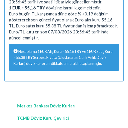
23:56:45 tarihi ve saati itibariyle güncellenmiştir.
1 EUR
=
55,16 TRY
dövizine karşılık gelmektedir.
Euro bugün TL karşısında düne göre % +0.19 değişim
göstererek son güncel fiyat olarak Euro alış kuru 55,16
TL, Euro satış kuru 55,38 TL fiyatından işlem görmektedir.
Euro/TL kuru en son 07/08/2026 23:56:45 tarihinde
güncellenmiştir.
Hesaplama 1 EUR Alış Kuru = 55,16 TRY ve 1 EUR Satış Kuru
= 55,38 TRY Serbest Piyasa (Uluslararası Canlı Anlık Döviz
Kurları) döviz kur oranı dikkate alınarak hesaplanmıştır.
Merkez Bankası Döviz Kurları
TCMB Döviz Kuru Çevirici