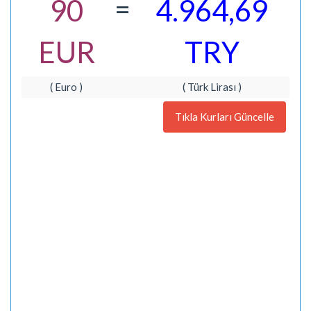
=
90
4.964,69
EUR
TRY
( Euro )
( Türk Lirası )
Tıkla Kurları Güncelle