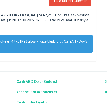
Tıkla Kurları Güncelle
a 47,70 Türk Lirası
,
satışta 47,71 Türk Lirası
seviyesinde
satış kuru 07.08.2026 16:35:00 tarihi ve saati itibariyle
 Kuru = 47,71 TRY Serbest Piyasa (Uluslararası Canlı Anlık Döviz
Canlı ABD Dolar Endeksi
G
Yabancı Borsa Endeksleri
İ
Canlı Emtia Fiyatları