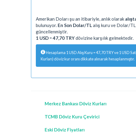
Amerikan Doları şu an itibariyle, anlık olarak
alışt
bulunuyor.
En Son Dolar/TL
alış kuru ve Dolar/TL 
güncellenmiştir.
1 USD
=
47,70 TRY
dövizine karşılık gelmektedir.
Hesaplama 1 USD Alış Kuru = 47,70 TRY ve 1 USD Satış
Kurları) döviz kur oranı dikkate alınarak hesaplanmıştır.
Merkez Bankası Döviz Kurları
TCMB Döviz Kuru Çevirici
Eski Döviz Fiyatları