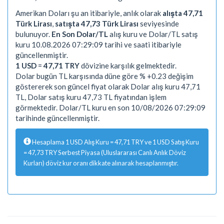
Amerikan Doları şu an itibariyle, anlık olarak
alışta 47,71
Türk Lirası
,
satışta 47,73 Türk Lirası
seviyesinde
bulunuyor.
En Son Dolar/TL
alış kuru ve Dolar/TL satış
kuru 10.08.2026 07:29:09 tarihi ve saati itibariyle
güncellenmiştir.
1 USD
=
47,71 TRY
dövizine karşılık gelmektedir.
Dolar bugün TL karşısında düne göre % +0.23 değişim
göstererek son güncel fiyat olarak Dolar alış kuru 47,71
TL, Dolar satış kuru 47,73 TL fiyatından işlem
görmektedir. Dolar/TL kuru en son 10/08/2026 07:29:09
tarihinde güncellenmiştir.
Hesaplama 1 USD Alış Kuru = 47,71 TRY ve 1 USD Satış Kuru
= 47,73 TRY Serbest Piyasa (Uluslararası Canlı Anlık Döviz
Kurları) döviz kur oranı dikkate alınarak hesaplanmıştır.