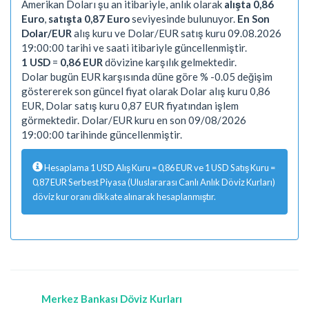
Amerikan Doları şu an itibariyle, anlık olarak
alışta 0,86
Euro
,
satışta 0,87 Euro
seviyesinde bulunuyor.
En Son
Dolar/EUR
alış kuru ve Dolar/EUR satış kuru 09.08.2026
19:00:00 tarihi ve saati itibariyle güncellenmiştir.
1 USD
=
0,86 EUR
dövizine karşılık gelmektedir.
Dolar bugün EUR karşısında düne göre % -0.05 değişim
göstererek son güncel fiyat olarak Dolar alış kuru 0,86
EUR, Dolar satış kuru 0,87 EUR fiyatından işlem
görmektedir. Dolar/EUR kuru en son 09/08/2026
19:00:00 tarihinde güncellenmiştir.
Hesaplama 1 USD Alış Kuru = 0,86 EUR ve 1 USD Satış Kuru =
0,87 EUR Serbest Piyasa (Uluslararası Canlı Anlık Döviz Kurları)
döviz kur oranı dikkate alınarak hesaplanmıştır.
Merkez Bankası Döviz Kurları