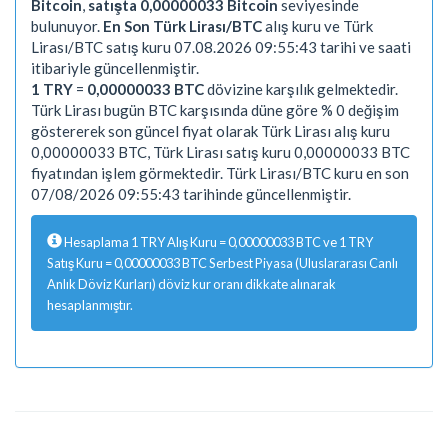
Bitcoin
,
satışta 0,00000033 Bitcoin
seviyesinde
bulunuyor.
En Son Türk Lirası/BTC
alış kuru ve Türk
Lirası/BTC satış kuru 07.08.2026 09:55:43 tarihi ve saati
itibariyle güncellenmiştir.
1 TRY
=
0,00000033 BTC
dövizine karşılık gelmektedir.
Türk Lirası bugün BTC karşısında düne göre % 0 değişim
göstererek son güncel fiyat olarak Türk Lirası alış kuru
0,00000033 BTC, Türk Lirası satış kuru 0,00000033 BTC
fiyatından işlem görmektedir. Türk Lirası/BTC kuru en son
07/08/2026 09:55:43 tarihinde güncellenmiştir.
Hesaplama 1 TRY Alış Kuru = 0,00000033 BTC ve 1 TRY
Satış Kuru = 0,00000033 BTC Serbest Piyasa (Uluslararası Canlı
Anlık Döviz Kurları) döviz kur oranı dikkate alınarak
hesaplanmıştır.