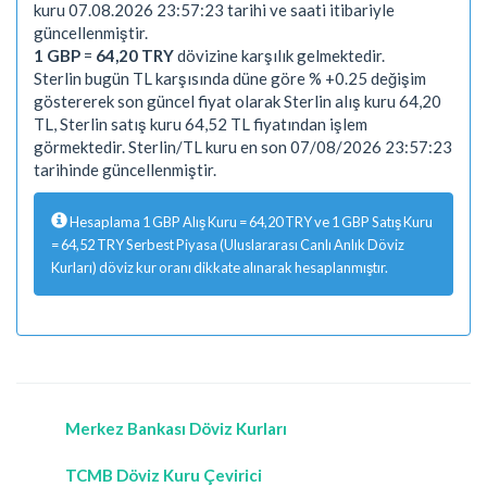
kuru 07.08.2026 23:57:23 tarihi ve saati itibariyle
güncellenmiştir.
1 GBP
=
64,20 TRY
dövizine karşılık gelmektedir.
Sterlin bugün TL karşısında düne göre % +0.25 değişim
göstererek son güncel fiyat olarak Sterlin alış kuru 64,20
TL, Sterlin satış kuru 64,52 TL fiyatından işlem
görmektedir. Sterlin/TL kuru en son 07/08/2026 23:57:23
tarihinde güncellenmiştir.
Hesaplama 1 GBP Alış Kuru = 64,20 TRY ve 1 GBP Satış Kuru
= 64,52 TRY Serbest Piyasa (Uluslararası Canlı Anlık Döviz
Kurları) döviz kur oranı dikkate alınarak hesaplanmıştır.
Merkez Bankası Döviz Kurları
TCMB Döviz Kuru Çevirici