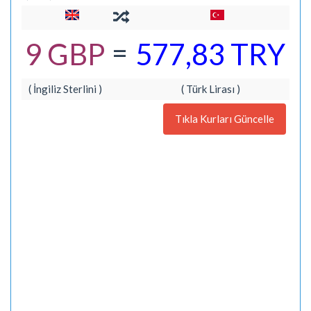
=
9 GBP
577,83 TRY
( İngiliz Sterlini )
( Türk Lirası )
Tıkla Kurları Güncelle