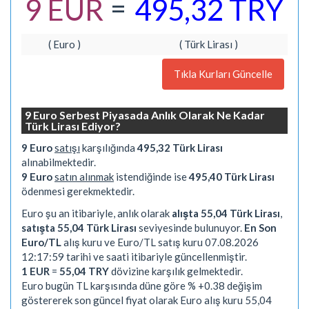
=
9 EUR
495,32 TRY
( Euro )
( Türk Lirası )
Tıkla Kurları Güncelle
9 Euro Serbest Piyasada Anlık Olarak Ne Kadar
Türk Lirası Ediyor?
9 Euro
satışı
karşılığında
495,32 Türk Lirası
alınabilmektedir.
9 Euro
satın alınmak
istendiğinde ise
495,40 Türk Lirası
ödenmesi gerekmektedir.
Euro şu an itibariyle, anlık olarak
alışta 55,04 Türk Lirası
,
satışta 55,04 Türk Lirası
seviyesinde bulunuyor.
En Son
Euro/TL
alış kuru ve Euro/TL satış kuru 07.08.2026
12:17:59 tarihi ve saati itibariyle güncellenmiştir.
1 EUR
=
55,04 TRY
dövizine karşılık gelmektedir.
Euro bugün TL karşısında düne göre % +0.38 değişim
göstererek son güncel fiyat olarak Euro alış kuru 55,04