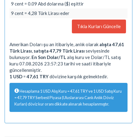
9 cent = 0.09 Abd dolarına ($) eşittir
9 cent = 4,28 Türk Lirası eder
Tıkla Kurları Güncelle
Amerikan Doları şu an itibariyle, anlık olarak
alışta 47,61
Türk Lirası
,
satışta 47,79 Türk Lirası
seviyesinde
bulunuyor.
En Son Dolar/TL
alış kuru ve Dolar/TL satış
kuru 07.08.2026 23:57:23 tarihi ve saati itibariyle
güncellenmiştir.
1 USD
=
47,61 TRY
dövizine karşılık gelmektedir.
Hesaplama 1 USD Alış Kuru = 47,61 TRY ve 1 USD Satış Kuru
= 47,79 TRY Serbest Piyasa (Uluslararası Canlı Anlık Döviz
Kurları) döviz kur oranı dikkate alınarak hesaplanmıştır.