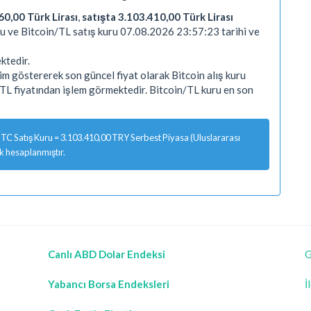
60,00 Türk Lirası
,
satışta 3.103.410,00 Türk Lirası
ru ve Bitcoin/TL satış kuru 07.08.2026 23:57:23 tarihi ve
ktedir.
m göstererek son güncel fiyat olarak Bitcoin alış kuru
TL fiyatından işlem görmektedir. Bitcoin/TL kuru en son
TC Satış Kuru = 3.103.410,00 TRY Serbest Piyasa (Uluslararası
ak hesaplanmıştır.
Canlı ABD Dolar Endeksi
G
Yabancı Borsa Endeksleri
İ