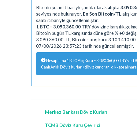
Bitcoin şu an itibariyle, anlık olarak
alışta 3.090.3
seviyesinde bulunuyor.
En Son Bitcoin/TL
alış ku
saati itibariyle güncellenmiştir.
1 BTC
=
3.090.360,00 TRY
dövizine karşılık gelme
Bitcoin bugün TL karşısında düne göre % +0 değişi
3.090.360,00 TL, Bitcoin satış kuru 3.103.410,00 
07/08/2026 23:57:23 tarihinde güncellenmiştir.
Hesaplama 1 BTC Alış Kuru = 3.090.360,00 TRY ve 1 B
Canlı Anlık Döviz Kurları) döviz kur oranı dikkate alınar
Merkez Bankası Döviz Kurları
TCMB Döviz Kuru Çevirici