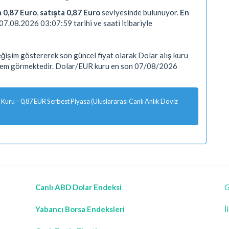
a 0,87 Euro
,
satışta 0,87 Euro
seviyesinde bulunuyor.
En
07.08.2026 03:07:59 tarihi ve saati itibariyle
işim göstererek son güncel fiyat olarak Dolar alış kuru
işlem görmektedir. Dolar/EUR kuru en son 07/08/2026
Kuru = 0,87 EUR Serbest Piyasa (Uluslararası Canlı Anlık Döviz
Canlı ABD Dolar Endeksi
G
Yabancı Borsa Endeksleri
İ