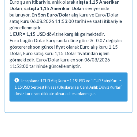
Euro şu an itibariyle, anlık olarak
alışta 1,15 Amerikan
Doları
,
satışta 1,15 Amerikan Doları
seviyesinde
bulunuyor.
En Son Euro/Dolar
alış kuru ve Euro/Dolar
satış kuru 06.08.2026 11:53:00 tarihi ve saati itibariyle
güncellenmiştir.
1 EUR
=
1,15 USD
dövizine karşılık gelmektedir.
Euro bugün Dolar karşısında düne göre % -0.07 değişim
göstererek son güncel fiyat olarak Euro alış kuru 1,15
Dolar, Euro satış kuru 1,15 Dolar fiyatından işlem
görmektedir. Euro/Dolar kuru en son 06/08/2026
11:53:00 tarihinde güncellenmiştir.
Hesaplama 1 EUR Alış Kuru = 1,15 USD ve 1 EUR Satış Kuru =
1,15 USD Serbest Piyasa (Uluslararası Canlı Anlık Döviz Kurları)
döviz kur oranı dikkate alınarak hesaplanmıştır.