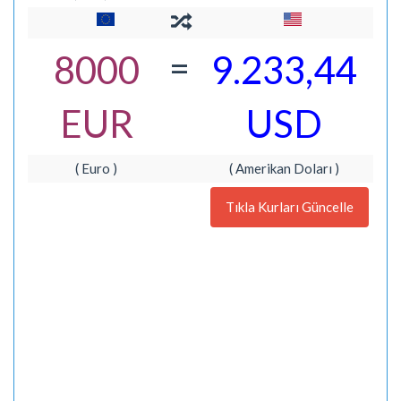
=
8000
9.233,44
EUR
USD
( Euro )
( Amerikan Doları )
Tıkla Kurları Güncelle