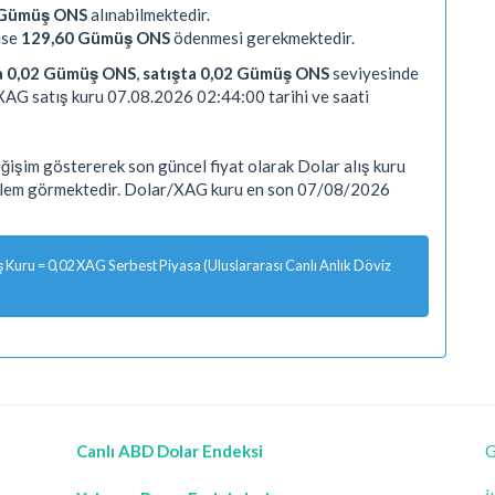
 Gümüş ONS
alınabilmektedir.
ise
129,60 Gümüş ONS
ödenmesi gerekmektedir.
ta 0,02 Gümüş ONS
,
satışta 0,02 Gümüş ONS
seviyesinde
XAG satış kuru 07.08.2026 02:44:00 tarihi ve saati
işim göstererek son güncel fiyat olarak Dolar alış kuru
işlem görmektedir. Dolar/XAG kuru en son 07/08/2026
Kuru = 0,02 XAG Serbest Piyasa (Uluslararası Canlı Anlık Döviz
Canlı ABD Dolar Endeksi
G