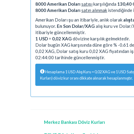
8000 Amerikan Doları
satışı
karşılığında
130,40
8000 Amerikan Doları
satın alınmak
istendiğinde 
Amerikan Doları şu an itibariyle, anlık olarak
alış
bulunuyor.
En Son Dolar/XAG
alış kuru ve Dolar/
itibariyle güncellenmiştir.
1 USD
=
0,02 XAG
dövizine karşılık gelmektedir.
Dolar bugün XAG karşısında düne göre % -0.61 değ
0,02 XAG, Dolar satış kuru 0,02 XAG fiyatından 
02:44:00 tarihinde güncellenmiştir.
Hesaplama 1 USD Alış Kuru = 0,02 XAG ve 1 USD Satış 
Kurları) döviz kur oranı dikkate alınarak hesaplanmıştır.
Merkez Bankası Döviz Kurları