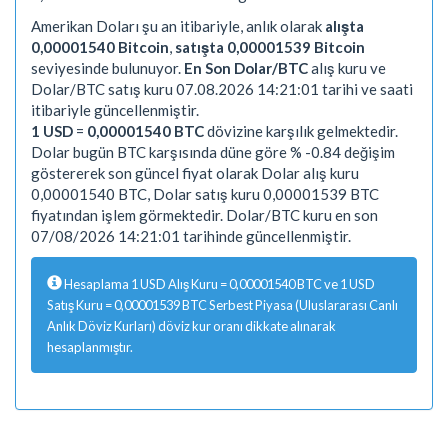
Amerikan Doları şu an itibariyle, anlık olarak
alışta
0,00001540 Bitcoin
,
satışta 0,00001539 Bitcoin
seviyesinde bulunuyor.
En Son Dolar/BTC
alış kuru ve
Dolar/BTC satış kuru 07.08.2026 14:21:01 tarihi ve saati
itibariyle güncellenmiştir.
1 USD
=
0,00001540 BTC
dövizine karşılık gelmektedir.
Dolar bugün BTC karşısında düne göre % -0.84 değişim
göstererek son güncel fiyat olarak Dolar alış kuru
0,00001540 BTC, Dolar satış kuru 0,00001539 BTC
fiyatından işlem görmektedir. Dolar/BTC kuru en son
07/08/2026 14:21:01 tarihinde güncellenmiştir.
Hesaplama 1 USD Alış Kuru = 0,00001540 BTC ve 1 USD
Satış Kuru = 0,00001539 BTC Serbest Piyasa (Uluslararası Canlı
Anlık Döviz Kurları) döviz kur oranı dikkate alınarak
hesaplanmıştır.