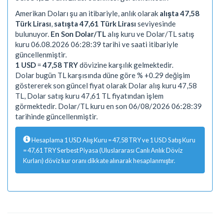
Amerikan Doları şu an itibariyle, anlık olarak
alışta 47,58
Türk Lirası
,
satışta 47,61 Türk Lirası
seviyesinde
bulunuyor.
En Son Dolar/TL
alış kuru ve Dolar/TL satış
kuru 06.08.2026 06:28:39 tarihi ve saati itibariyle
güncellenmiştir.
1 USD
=
47,58 TRY
dövizine karşılık gelmektedir.
Dolar bugün TL karşısında düne göre % +0.29 değişim
göstererek son güncel fiyat olarak Dolar alış kuru 47,58
TL, Dolar satış kuru 47,61 TL fiyatından işlem
görmektedir. Dolar/TL kuru en son 06/08/2026 06:28:39
tarihinde güncellenmiştir.
Hesaplama 1 USD Alış Kuru = 47,58 TRY ve 1 USD Satış Kuru
= 47,61 TRY Serbest Piyasa (Uluslararası Canlı Anlık Döviz
Kurları) döviz kur oranı dikkate alınarak hesaplanmıştır.