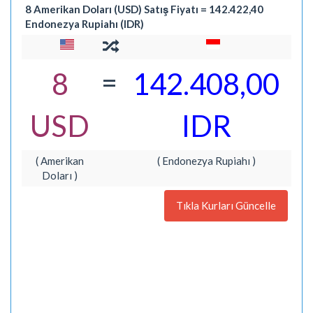
8 Amerikan Doları (USD) Satış Fiyatı = 142.422,40
Endonezya Rupiahı (IDR)
=
8
142.408,00
USD
IDR
( Amerikan
( Endonezya Rupiahı )
Doları )
Tıkla Kurları Güncelle