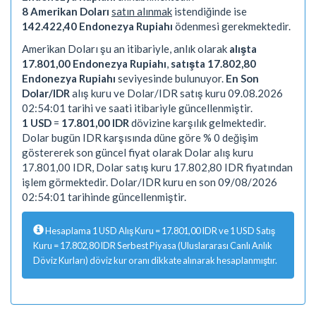
8 Amerikan Doları
satın alınmak
istendiğinde ise
142.422,40 Endonezya Rupiahı
ödenmesi gerekmektedir.
Amerikan Doları şu an itibariyle, anlık olarak
alışta
17.801,00 Endonezya Rupiahı
,
satışta 17.802,80
Endonezya Rupiahı
seviyesinde bulunuyor.
En Son
Dolar/IDR
alış kuru ve Dolar/IDR satış kuru 09.08.2026
02:54:01 tarihi ve saati itibariyle güncellenmiştir.
1 USD
=
17.801,00 IDR
dövizine karşılık gelmektedir.
Dolar bugün IDR karşısında düne göre % 0 değişim
göstererek son güncel fiyat olarak Dolar alış kuru
17.801,00 IDR, Dolar satış kuru 17.802,80 IDR fiyatından
işlem görmektedir. Dolar/IDR kuru en son 09/08/2026
02:54:01 tarihinde güncellenmiştir.
Hesaplama 1 USD Alış Kuru = 17.801,00 IDR ve 1 USD Satış
Kuru = 17.802,80 IDR Serbest Piyasa (Uluslararası Canlı Anlık
Döviz Kurları) döviz kur oranı dikkate alınarak hesaplanmıştır.