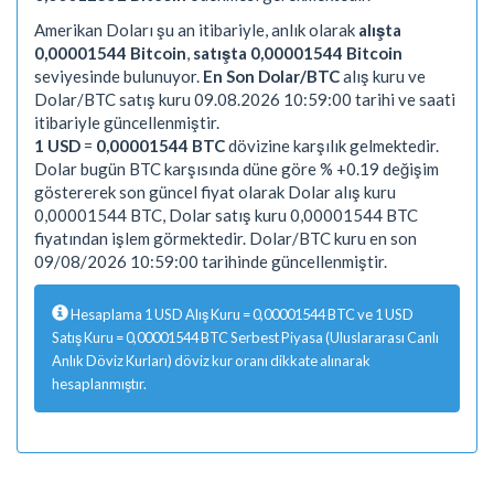
Amerikan Doları şu an itibariyle, anlık olarak
alışta
0,00001544 Bitcoin
,
satışta 0,00001544 Bitcoin
seviyesinde bulunuyor.
En Son Dolar/BTC
alış kuru ve
Dolar/BTC satış kuru 09.08.2026 10:59:00 tarihi ve saati
itibariyle güncellenmiştir.
1 USD
=
0,00001544 BTC
dövizine karşılık gelmektedir.
Dolar bugün BTC karşısında düne göre % +0.19 değişim
göstererek son güncel fiyat olarak Dolar alış kuru
0,00001544 BTC, Dolar satış kuru 0,00001544 BTC
fiyatından işlem görmektedir. Dolar/BTC kuru en son
09/08/2026 10:59:00 tarihinde güncellenmiştir.
Hesaplama 1 USD Alış Kuru = 0,00001544 BTC ve 1 USD
Satış Kuru = 0,00001544 BTC Serbest Piyasa (Uluslararası Canlı
Anlık Döviz Kurları) döviz kur oranı dikkate alınarak
hesaplanmıştır.