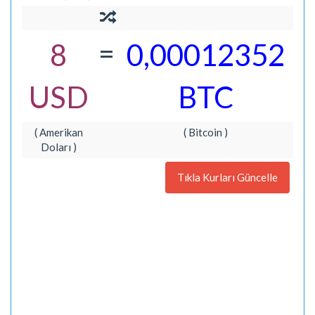
=
8
0,00012352
USD
BTC
( Amerikan
( Bitcoin )
Doları )
Tıkla Kurları Güncelle