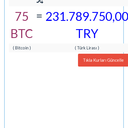
=
75
231.789.750,0
BTC
TRY
( Bitcoin )
( Türk Lirası )
Tıkla Kurları Güncelle