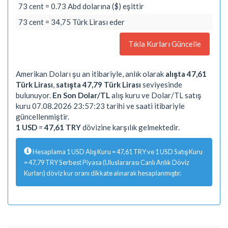
73 cent = 0.73 Abd dolarına ($) eşittir
73 cent = 34,75 Türk Lirası eder
Tıkla Kurları Güncelle
Amerikan Doları şu an itibariyle, anlık olarak
alışta 47,61
Türk Lirası
,
satışta 47,79 Türk Lirası
seviyesinde
bulunuyor.
En Son Dolar/TL
alış kuru ve Dolar/TL satış
kuru 07.08.2026 23:57:23 tarihi ve saati itibariyle
güncellenmiştir.
1 USD
=
47,61 TRY
dövizine karşılık gelmektedir.
Hesaplama 1 USD Alış Kuru = 47,61 TRY ve 1 USD Satış Kuru
= 47,79 TRY Serbest Piyasa (Uluslararası Canlı Anlık Döviz
Kurları) döviz kur oranı dikkate alınarak hesaplanmıştır.