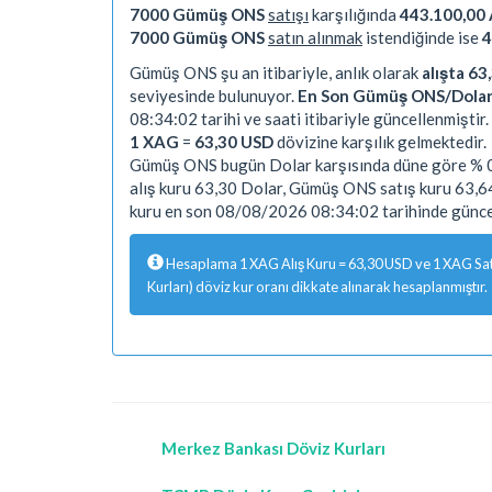
7000 Gümüş ONS
satışı
karşılığında
443.100,00 
7000 Gümüş ONS
satın alınmak
istendiğinde ise
4
Gümüş ONS şu an itibariyle, anlık olarak
alışta 63
seviyesinde bulunuyor.
En Son Gümüş ONS/Dola
08:34:02 tarihi ve saati itibariyle güncellenmiştir.
1 XAG
=
63,30 USD
dövizine karşılık gelmektedir.
Gümüş ONS bugün Dolar karşısında düne göre % 0
alış kuru 63,30 Dolar, Gümüş ONS satış kuru 63,
kuru en son 08/08/2026 08:34:02 tarihinde güncel
Hesaplama 1 XAG Alış Kuru = 63,30 USD ve 1 XAG Satış
Kurları) döviz kur oranı dikkate alınarak hesaplanmıştır.
Merkez Bankası Döviz Kurları