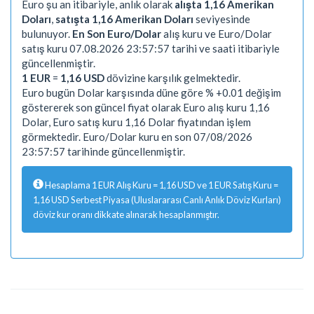
Euro şu an itibariyle, anlık olarak
alışta 1,16 Amerikan
Doları
,
satışta 1,16 Amerikan Doları
seviyesinde
bulunuyor.
En Son Euro/Dolar
alış kuru ve Euro/Dolar
satış kuru 07.08.2026 23:57:57 tarihi ve saati itibariyle
güncellenmiştir.
1 EUR
=
1,16 USD
dövizine karşılık gelmektedir.
Euro bugün Dolar karşısında düne göre % +0.01 değişim
göstererek son güncel fiyat olarak Euro alış kuru 1,16
Dolar, Euro satış kuru 1,16 Dolar fiyatından işlem
görmektedir. Euro/Dolar kuru en son 07/08/2026
23:57:57 tarihinde güncellenmiştir.
Hesaplama 1 EUR Alış Kuru = 1,16 USD ve 1 EUR Satış Kuru =
1,16 USD Serbest Piyasa (Uluslararası Canlı Anlık Döviz Kurları)
döviz kur oranı dikkate alınarak hesaplanmıştır.