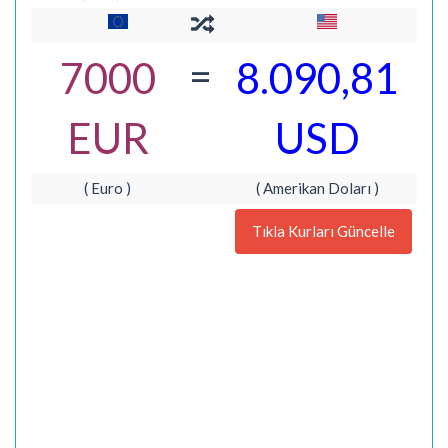
=
7000
8.090,81
EUR
USD
( Euro )
( Amerikan Doları )
Tıkla Kurları Güncelle