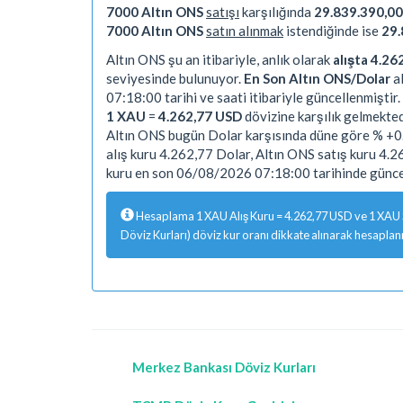
7000 Altın ONS
satışı
karşılığında
29.839.390,00
7000 Altın ONS
satın alınmak
istendiğinde ise
29.
Altın ONS şu an itibariyle, anlık olarak
alışta 4.26
seviyesinde bulunuyor.
En Son Altın ONS/Dolar
al
07:18:00 tarihi ve saati itibariyle güncellenmiştir.
1 XAU
=
4.262,77 USD
dövizine karşılık gelmekted
Altın ONS bugün Dolar karşısında düne göre % +0.
alış kuru 4.262,77 Dolar, Altın ONS satış kuru 4.
kuru en son 06/08/2026 07:18:00 tarihinde güncel
Hesaplama 1 XAU Alış Kuru = 4.262,77 USD ve 1 XAU Sa
Döviz Kurları) döviz kur oranı dikkate alınarak hesaplanm
Merkez Bankası Döviz Kurları