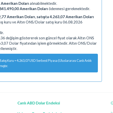
 Amerikan Doları
alınabilmektedir.
841.490,00 Amerikan Doları
ödenmesi gerekmektedir.
2,77 Amerikan Doları
,
satışta 4.263,07 Amerikan Doları
ış kuru ve Altın ONS/Dolar satış kuru 06.08.2026
ir.
36 değişim göstererek son güncel fiyat olarak Altın ONS
263,07 Dolar fiyatından işlem görmektedir. Altın ONS/Dolar
lenmiştir.
tış Kuru = 4.263,07 USD Serbest Piyasa (Uluslararası Canlı Anlık
ıştır.
Canlı ABD Dolar Endeksi
G