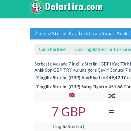
7 İngiliz Sterlini Kaç Türk Lirası Yapar, Anl
Canlı Pariteler
Canlı İngiliz Sterlini Türk Lira
Serbest piyasada 7 İngiliz Sterlini (GBP) Kaç Türk 
Anlık Son GBP TRY Kuruna göre Çeviri Sonucu 7 İng
7 İngiliz Sterlini (GBP) Alış Fiyatı = 449,42 Türk
7 İngiliz Sterlini (GBP) Satış Fiyatı = 451,66 Tür
=
7 GBP
( İngiliz Sterlini )