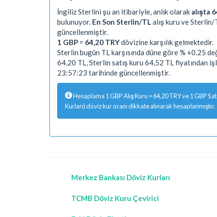
İngiliz Sterlini şu an itibariyle, anlık olarak
alışta 6
bulunuyor.
En Son Sterlin/TL
alış kuru ve Sterlin/
güncellenmiştir.
1 GBP
=
64,20 TRY
dövizine karşılık gelmektedir.
Sterlin bugün TL karşısında düne göre % +0.25 deği
64,20 TL, Sterlin satış kuru 64,52 TL fiyatından 
23:57:23 tarihinde güncellenmiştir.
Hesaplama 1 GBP Alış Kuru = 64,20 TRY ve 1 GBP Satış
Kurları) döviz kur oranı dikkate alınarak hesaplanmıştır.
Merkez Bankası Döviz Kurları
TCMB Döviz Kuru Çevirici