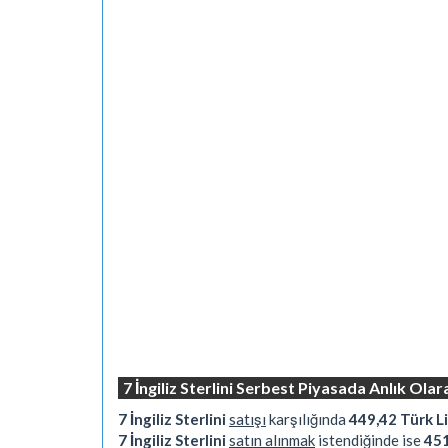
7 İngiliz Sterlini Serbest Piyasada Anlık Ola
7 İngiliz Sterlini
satışı
karşılığında
449,42 Türk Li
7 İngiliz Sterlini
satın alınmak
istendiğinde ise
451