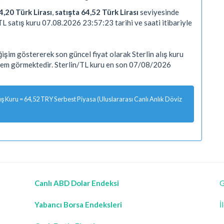
4,20 Türk Lirası
,
satışta 64,52 Türk Lirası
seviyesinde
TL satış kuru 07.08.2026 23:57:23 tarihi ve saati itibariyle
şim göstererek son güncel fiyat olarak Sterlin alış kuru
işlem görmektedir. Sterlin/TL kuru en son 07/08/2026
 Kuru = 64,52 TRY Serbest Piyasa (Uluslararası Canlı Anlık Döviz
Canlı ABD Dolar Endeksi
G
Yabancı Borsa Endeksleri
İ