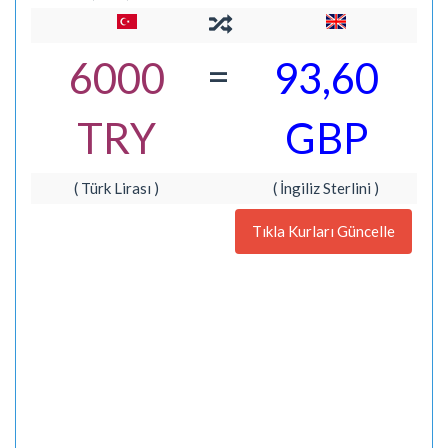
=
6000
93,60
TRY
GBP
( Türk Lirası )
( İngiliz Sterlini )
Tıkla Kurları Güncelle