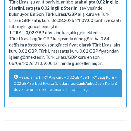
Türk Lirası şu an itibariyle, anlık olarak
alışta 0,02 İngiliz
Sterlini
,
satışta 0,02 İngiliz Sterlini
seviyesinde
bulunuyor.
En Son Türk Lirası/GBP
alış kuru ve Türk
Lirası/GBP satış kuru 06.08.2026 21:09:00 tarihi ve saati
itibariyle güncellenmiştir.
1 TRY
=
0,02 GBP
dövizine karşılık gelmektedir.
Türk Lirası bugün GBP karşısında düne göre % -0.64
değişim göstererek son güncel fiyat olarak Türk Lirası alış
kuru 0,02 GBP, Türk Lirası satış kuru 0,02 GBP fiyatından
işlem görmektedir. Türk Lirası/GBP kuru en son
06/08/2026 21:09:00 tarihinde güncellenmiştir.
Hesaplama 1 TRY Alış Kuru = 0,02 GBP ve 1 TRY Satış Kuru =
0,02 GBP Serbest Piyasa (Uluslararası Canlı Anlık Döviz Kurları)
döviz kur oranı dikkate alınarak hesaplanmıştır.