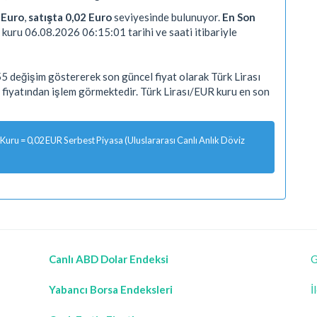
2 Euro
,
satışta 0,02 Euro
seviyesinde bulunuyor.
En Son
 kuru 06.08.2026 06:15:01 tarihi ve saati itibariyle
5 değişim göstererek son güncel fiyat olarak Türk Lirası
R fiyatından işlem görmektedir. Türk Lirası/EUR kuru en son
Kuru = 0,02 EUR Serbest Piyasa (Uluslararası Canlı Anlık Döviz
Canlı ABD Dolar Endeksi
G
Yabancı Borsa Endeksleri
İ