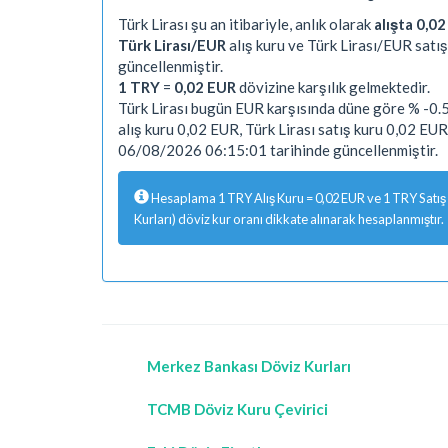
Türk Lirası şu an itibariyle, anlık olarak
alışta 0,0
Türk Lirası/EUR
alış kuru ve Türk Lirası/EUR satış
güncellenmiştir.
1 TRY
=
0,02 EUR
dövizine karşılık gelmektedir.
Türk Lirası bugün EUR karşısında düne göre % -0.5
alış kuru 0,02 EUR, Türk Lirası satış kuru 0,02 EU
06/08/2026 06:15:01 tarihinde güncellenmiştir.
Hesaplama 1 TRY Alış Kuru = 0,02 EUR ve 1 TRY Satış 
Kurları) döviz kur oranı dikkate alınarak hesaplanmıştır.
Merkez Bankası Döviz Kurları
TCMB Döviz Kuru Çevirici