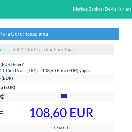
Merkez Bankası Döviz Kurları
lı Kura Göre Hesaplama
atı
6000 Türk Lirası Kaç Euro Yapar
 (EUR) Eder?
 Türk Lirası (TRY) = 108,60 Euro (EUR) yapar.
o (EUR)
ro (EUR)
=
108,60 EUR
( Euro )