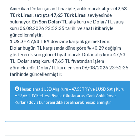
Amerikan Doları şu an itibariyle, anlık olarak
alışta 47,53
Türk Lirası
,
satışta 47,65 Türk Lirası
seviyesinde
bulunuyor.
En Son Dolar/TL
alış kuru ve Dolar/TL satış
kuru 06.08.2026 23:52:35 tarihi ve saati itibariyle
güncellenmiştir.
1 USD
=
47,53 TRY
dövizine karşılık gelmektedir.
Dolar bugün TL karşısında düne göre % +0.29 değişim
göstererek son güncel fiyat olarak Dolar alış kuru 47,53
TL, Dolar satış kuru 47,65 TL fiyatından işlem
görmektedir. Dolar/TL kuru en son 06/08/2026 23:52:35
tarihinde güncellenmiştir.
Hesaplama 1 USD Alış Kuru = 47,53 TRY ve 1 USD Satış Kuru
= 47,65 TRY Serbest Piyasa (Uluslararası Canlı Anlık Döviz
Kurları) döviz kur oranı dikkate alınarak hesaplanmıştır.