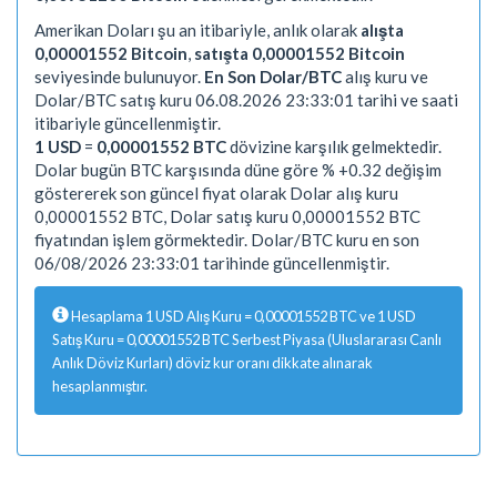
Amerikan Doları şu an itibariyle, anlık olarak
alışta
0,00001552 Bitcoin
,
satışta 0,00001552 Bitcoin
seviyesinde bulunuyor.
En Son Dolar/BTC
alış kuru ve
Dolar/BTC satış kuru 06.08.2026 23:33:01 tarihi ve saati
itibariyle güncellenmiştir.
1 USD
=
0,00001552 BTC
dövizine karşılık gelmektedir.
Dolar bugün BTC karşısında düne göre % +0.32 değişim
göstererek son güncel fiyat olarak Dolar alış kuru
0,00001552 BTC, Dolar satış kuru 0,00001552 BTC
fiyatından işlem görmektedir. Dolar/BTC kuru en son
06/08/2026 23:33:01 tarihinde güncellenmiştir.
Hesaplama 1 USD Alış Kuru = 0,00001552 BTC ve 1 USD
Satış Kuru = 0,00001552 BTC Serbest Piyasa (Uluslararası Canlı
Anlık Döviz Kurları) döviz kur oranı dikkate alınarak
hesaplanmıştır.