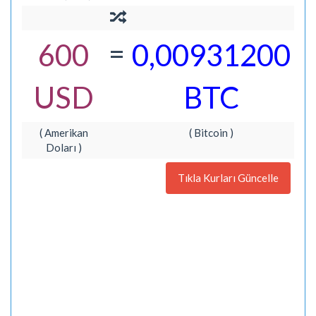
=
600
0,00931200
USD
BTC
( Amerikan
( Bitcoin )
Doları )
Tıkla Kurları Güncelle