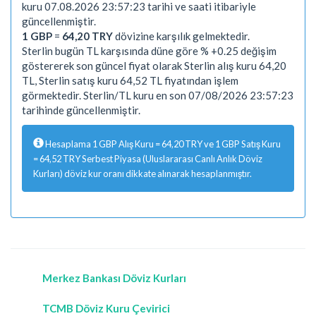
kuru 07.08.2026 23:57:23 tarihi ve saati itibariyle
güncellenmiştir.
1 GBP
=
64,20 TRY
dövizine karşılık gelmektedir.
Sterlin bugün TL karşısında düne göre % +0.25 değişim
göstererek son güncel fiyat olarak Sterlin alış kuru 64,20
TL, Sterlin satış kuru 64,52 TL fiyatından işlem
görmektedir. Sterlin/TL kuru en son 07/08/2026 23:57:23
tarihinde güncellenmiştir.
Hesaplama 1 GBP Alış Kuru = 64,20 TRY ve 1 GBP Satış Kuru
= 64,52 TRY Serbest Piyasa (Uluslararası Canlı Anlık Döviz
Kurları) döviz kur oranı dikkate alınarak hesaplanmıştır.
Merkez Bankası Döviz Kurları
TCMB Döviz Kuru Çevirici