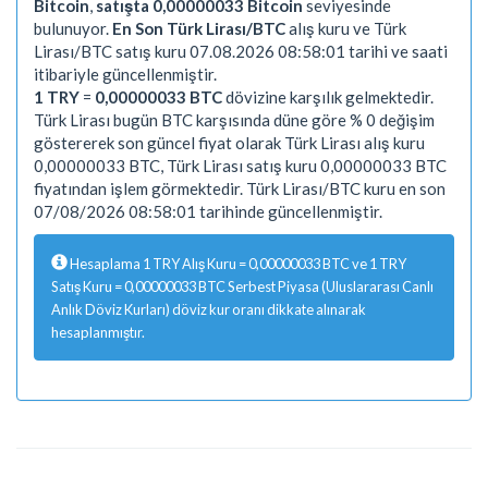
Bitcoin
,
satışta 0,00000033 Bitcoin
seviyesinde
bulunuyor.
En Son Türk Lirası/BTC
alış kuru ve Türk
Lirası/BTC satış kuru 07.08.2026 08:58:01 tarihi ve saati
itibariyle güncellenmiştir.
1 TRY
=
0,00000033 BTC
dövizine karşılık gelmektedir.
Türk Lirası bugün BTC karşısında düne göre % 0 değişim
göstererek son güncel fiyat olarak Türk Lirası alış kuru
0,00000033 BTC, Türk Lirası satış kuru 0,00000033 BTC
fiyatından işlem görmektedir. Türk Lirası/BTC kuru en son
07/08/2026 08:58:01 tarihinde güncellenmiştir.
Hesaplama 1 TRY Alış Kuru = 0,00000033 BTC ve 1 TRY
Satış Kuru = 0,00000033 BTC Serbest Piyasa (Uluslararası Canlı
Anlık Döviz Kurları) döviz kur oranı dikkate alınarak
hesaplanmıştır.