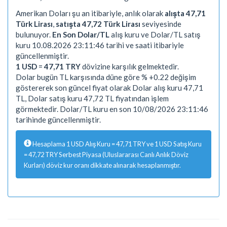
Amerikan Doları şu an itibariyle, anlık olarak
alışta 47,71
Türk Lirası
,
satışta 47,72 Türk Lirası
seviyesinde
bulunuyor.
En Son Dolar/TL
alış kuru ve Dolar/TL satış
kuru 10.08.2026 23:11:46 tarihi ve saati itibariyle
güncellenmiştir.
1 USD
=
47,71 TRY
dövizine karşılık gelmektedir.
Dolar bugün TL karşısında düne göre % +0.22 değişim
göstererek son güncel fiyat olarak Dolar alış kuru 47,71
TL, Dolar satış kuru 47,72 TL fiyatından işlem
görmektedir. Dolar/TL kuru en son 10/08/2026 23:11:46
tarihinde güncellenmiştir.
Hesaplama 1 USD Alış Kuru = 47,71 TRY ve 1 USD Satış Kuru
= 47,72 TRY Serbest Piyasa (Uluslararası Canlı Anlık Döviz
Kurları) döviz kur oranı dikkate alınarak hesaplanmıştır.