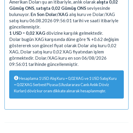
Amerikan Doları şu an itibariyle, anlık olarak
alışta 0,02
Gümüş ONS
,
satışta 0,02 Gümüş ONS
seviyesinde
bulunuyor.
En Son Dolar/XAG
alış kuru ve Dolar/XAG
satış kuru 06.08.2026 09:56:01 tarihi ve saati itibariyle
güncellenmiştir.
1 USD
=
0,02 XAG
dövizine karşılık gelmektedir.
Dolar bugün XAG karşısında düne göre % +0.62 değişim
göstererek son güncel fiyat olarak Dolar alış kuru 0,02
XAG, Dolar satış kuru 0,02 XAG fiyatından işlem
görmektedir. Dolar/XAG kuru en son 06/08/2026
09:56:01 tarihinde güncellenmiştir.
Hesaplama 1 USD Alış Kuru = 0,02 XAG ve 1 USD Satış Kuru
= 0,02 XAG Serbest Piyasa (Uluslararası Canlı Anlık Döviz
Kurları) döviz kur oranı dikkate alınarak hesaplanmıştır.