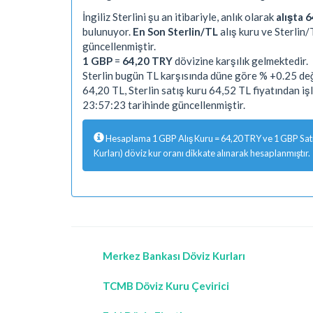
İngiliz Sterlini şu an itibariyle, anlık olarak
alışta 6
bulunuyor.
En Son Sterlin/TL
alış kuru ve Sterlin/
güncellenmiştir.
1 GBP
=
64,20 TRY
dövizine karşılık gelmektedir.
Sterlin bugün TL karşısında düne göre % +0.25 deği
64,20 TL, Sterlin satış kuru 64,52 TL fiyatından 
23:57:23 tarihinde güncellenmiştir.
Hesaplama 1 GBP Alış Kuru = 64,20 TRY ve 1 GBP Satış
Kurları) döviz kur oranı dikkate alınarak hesaplanmıştır.
Merkez Bankası Döviz Kurları
TCMB Döviz Kuru Çevirici