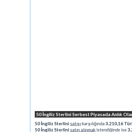
50 İngiliz Sterlini Serbest Piyasada Anlık Ol
50 İngiliz Sterlini
satışı
karşılığında
3.210,16 Türk
50 İngiliz Sterlini
satın alınmak
istendiğinde ise
3.