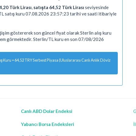
4,20 Türk Lirası
,
satışta 64,52 Türk Lirası
seviyesinde
TL satış kuru 07.08.2026 23:57:23 tarihi ve saati itibariyle
şim göstererek son güncel fiyat olarak Sterlin alış kuru
işlem görmektedir. Sterlin/TL kuru en son 07/08/2026
 Kuru = 64,52 TRY Serbest Piyasa (Uluslararası Canlı Anlık Döviz
Canlı ABD Dolar Endeksi
G
Yabancı Borsa Endeksleri
İ