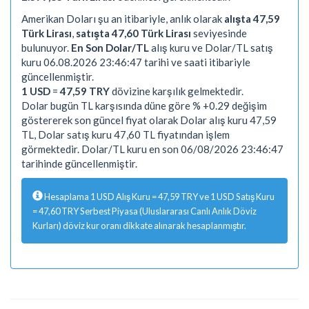
Amerikan Doları şu an itibariyle, anlık olarak
alışta 47,59
Türk Lirası
,
satışta 47,60 Türk Lirası
seviyesinde
bulunuyor.
En Son Dolar/TL
alış kuru ve Dolar/TL satış
kuru 06.08.2026 23:46:47 tarihi ve saati itibariyle
güncellenmiştir.
1 USD
=
47,59 TRY
dövizine karşılık gelmektedir.
Dolar bugün TL karşısında düne göre % +0.29 değişim
göstererek son güncel fiyat olarak Dolar alış kuru 47,59
TL, Dolar satış kuru 47,60 TL fiyatından işlem
görmektedir. Dolar/TL kuru en son 06/08/2026 23:46:47
tarihinde güncellenmiştir.
Hesaplama 1 USD Alış Kuru = 47,59 TRY ve 1 USD Satış Kuru
= 47,60 TRY Serbest Piyasa (Uluslararası Canlı Anlık Döviz
Kurları) döviz kur oranı dikkate alınarak hesaplanmıştır.