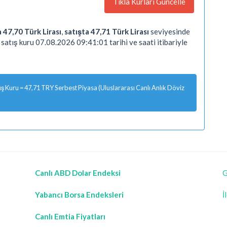
Tıkla Kurları Güncelle
a 47,70 Türk Lirası
,
satışta 47,71 Türk Lirası
seviyesinde
satış kuru 07.08.2026 09:41:01 tarihi ve saati itibariyle
 Kuru = 47,71 TRY Serbest Piyasa (Uluslararası Canlı Anlık Döviz
Canlı ABD Dolar Endeksi
G
Yabancı Borsa Endeksleri
İ
Canlı Emtia Fiyatları