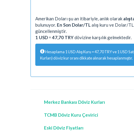
Amerikan Doları şu an itibariyle, anlık olarak
alışt
bulunuyor.
En Son Dolar/TL
alış kuru ve Dolar/TL 
güncellenmiştir.
1 USD
=
47,70 TRY
dövizine karşılık gelmektedir.
Hesaplama 1 USD Alış Kuru = 47,70 TRY ve 1 USD Satış
Kurları) döviz kur oranı dikkate alınarak hesaplanmıştır.
Merkez Bankası Döviz Kurları
TCMB Döviz Kuru Çevirici
Eski Döviz Fiyatları