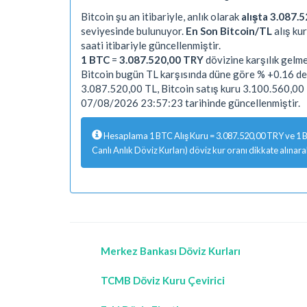
Bitcoin şu an itibariyle, anlık olarak
alışta 3.087.5
seviyesinde bulunuyor.
En Son Bitcoin/TL
alış ku
saati itibariyle güncellenmiştir.
1 BTC
=
3.087.520,00 TRY
dövizine karşılık gelme
Bitcoin bugün TL karşısında düne göre % +0.16 değ
3.087.520,00 TL, Bitcoin satış kuru 3.100.560,00 
07/08/2026 23:57:23 tarihinde güncellenmiştir.
Hesaplama 1 BTC Alış Kuru = 3.087.520,00 TRY ve 1 B
Canlı Anlık Döviz Kurları) döviz kur oranı dikkate alınar
Merkez Bankası Döviz Kurları
TCMB Döviz Kuru Çevirici