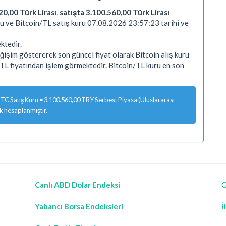
20,00 Türk Lirası
,
satışta 3.100.560,00 Türk Lirası
ru ve Bitcoin/TL satış kuru 07.08.2026 23:57:23 tarihi ve
ktedir.
işim göstererek son güncel fiyat olarak Bitcoin alış kuru
TL fiyatından işlem görmektedir. Bitcoin/TL kuru en son
TC Satış Kuru = 3.100.560,00 TRY Serbest Piyasa (Uluslararası
ak hesaplanmıştır.
Canlı ABD Dolar Endeksi
G
Yabancı Borsa Endeksleri
İ