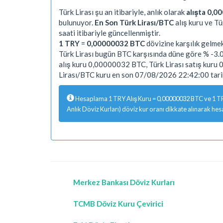
Türk Lirası şu an itibariyle, anlık olarak
alışta 0,0
bulunuyor.
En Son Türk Lirası/BTC
alış kuru ve T
saati itibariyle güncellenmiştir.
1 TRY
=
0,00000032 BTC
dövizine karşılık gelmek
Türk Lirası bugün BTC karşısında düne göre % -3.0
alış kuru 0,00000032 BTC, Türk Lirası satış kuru
Lirası/BTC kuru en son 07/08/2026 22:42:00 tarih
Hesaplama 1 TRY Alış Kuru = 0,00000032 BTC ve 1 TRY
Anlık Döviz Kurları) döviz kur oranı dikkate alınarak hes
Merkez Bankası Döviz Kurları
TCMB Döviz Kuru Çevirici