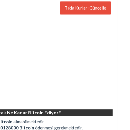
Tıkla Kurları Güncelle
rak Ne Kadar Bitcoin Ediyor?
itcoin
alınabilmektedir.
00128000 Bitcoin
ödenmesi gerekmektedir.