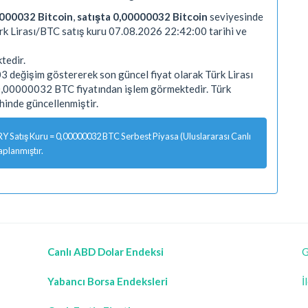
0000032 Bitcoin
,
satışta 0,00000032 Bitcoin
seviyesinde
ürk Lirası/BTC satış kuru 07.08.2026 22:42:00 tarihi ve
tedir.
3 değişim göstererek son güncel fiyat olarak Türk Lirası
 0,00000032 BTC fiyatından işlem görmektedir. Türk
inde güncellenmiştir.
 Satış Kuru = 0,00000032 BTC Serbest Piyasa (Uluslararası Canlı
aplanmıştır.
Canlı ABD Dolar Endeksi
G
Yabancı Borsa Endeksleri
İ