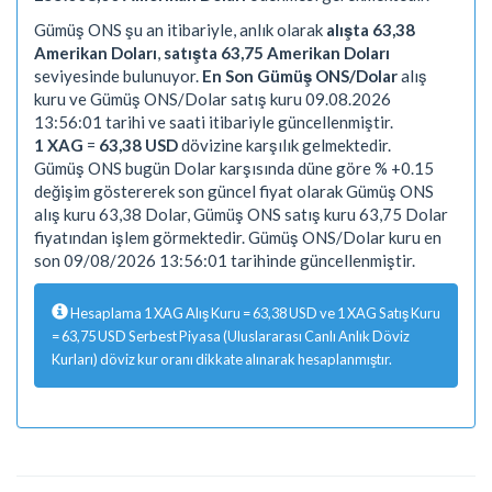
Gümüş ONS şu an itibariyle, anlık olarak
alışta 63,38
Amerikan Doları
,
satışta 63,75 Amerikan Doları
seviyesinde bulunuyor.
En Son Gümüş ONS/Dolar
alış
kuru ve Gümüş ONS/Dolar satış kuru 09.08.2026
13:56:01 tarihi ve saati itibariyle güncellenmiştir.
1 XAG
=
63,38 USD
dövizine karşılık gelmektedir.
Gümüş ONS bugün Dolar karşısında düne göre % +0.15
değişim göstererek son güncel fiyat olarak Gümüş ONS
alış kuru 63,38 Dolar, Gümüş ONS satış kuru 63,75 Dolar
fiyatından işlem görmektedir. Gümüş ONS/Dolar kuru en
son 09/08/2026 13:56:01 tarihinde güncellenmiştir.
Hesaplama 1 XAG Alış Kuru = 63,38 USD ve 1 XAG Satış Kuru
= 63,75 USD Serbest Piyasa (Uluslararası Canlı Anlık Döviz
Kurları) döviz kur oranı dikkate alınarak hesaplanmıştır.