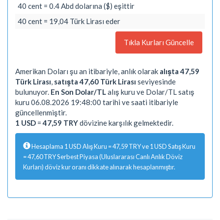
40 cent = 0.4 Abd dolarına ($) eşittir
40 cent = 19,04 Türk Lirası eder
Tıkla Kurları Güncelle
Amerikan Doları şu an itibariyle, anlık olarak
alışta 47,59
Türk Lirası
,
satışta 47,60 Türk Lirası
seviyesinde
bulunuyor.
En Son Dolar/TL
alış kuru ve Dolar/TL satış
kuru 06.08.2026 19:48:00 tarihi ve saati itibariyle
güncellenmiştir.
1 USD
=
47,59 TRY
dövizine karşılık gelmektedir.
Hesaplama 1 USD Alış Kuru = 47,59 TRY ve 1 USD Satış Kuru
= 47,60 TRY Serbest Piyasa (Uluslararası Canlı Anlık Döviz
Kurları) döviz kur oranı dikkate alınarak hesaplanmıştır.