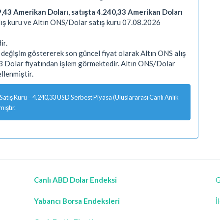
9,43 Amerikan Doları
,
satışta 4.240,33 Amerikan Doları
ış kuru ve Altın ONS/Dolar satış kuru 07.08.2026
ir.
değişim göstererek son güncel fiyat olarak Altın ONS alış
33 Dolar fiyatından işlem görmektedir. Altın ONS/Dolar
lenmiştir.
tış Kuru = 4.240,33 USD Serbest Piyasa (Uluslararası Canlı Anlık
ıştır.
Canlı ABD Dolar Endeksi
G
Yabancı Borsa Endeksleri
İ