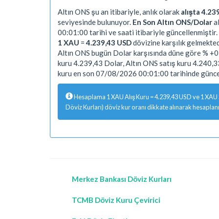
Altın ONS şu an itibariyle, anlık olarak
alışta 4.23
seviyesinde bulunuyor.
En Son Altın ONS/Dolar
al
00:01:00 tarihi ve saati itibariyle güncellenmiştir.
1 XAU
=
4.239,43 USD
dövizine karşılık gelmekted
Altın ONS bugün Dolar karşısında düne göre % +0 
kuru 4.239,43 Dolar, Altın ONS satış kuru 4.240,
kuru en son 07/08/2026 00:01:00 tarihinde güncel
Hesaplama 1 XAU Alış Kuru = 4.239,43 USD ve 1 XAU Sa
Döviz Kurları) döviz kur oranı dikkate alınarak hesaplanm
Merkez Bankası Döviz Kurları
TCMB Döviz Kuru Çevirici