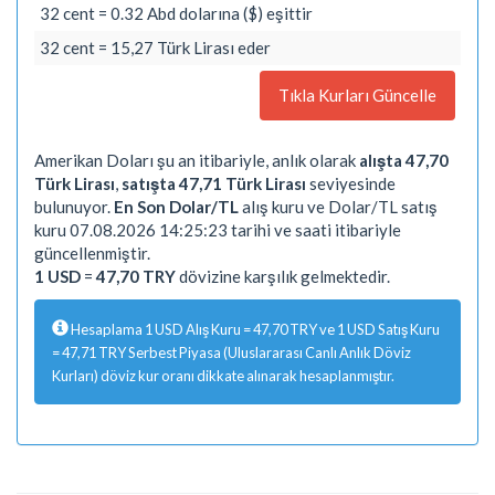
32 cent = 0.32 Abd dolarına ($) eşittir
32 cent = 15,27 Türk Lirası eder
Tıkla Kurları Güncelle
Amerikan Doları şu an itibariyle, anlık olarak
alışta 47,70
Türk Lirası
,
satışta 47,71 Türk Lirası
seviyesinde
bulunuyor.
En Son Dolar/TL
alış kuru ve Dolar/TL satış
kuru 07.08.2026 14:25:23 tarihi ve saati itibariyle
güncellenmiştir.
1 USD
=
47,70 TRY
dövizine karşılık gelmektedir.
Hesaplama 1 USD Alış Kuru = 47,70 TRY ve 1 USD Satış Kuru
= 47,71 TRY Serbest Piyasa (Uluslararası Canlı Anlık Döviz
Kurları) döviz kur oranı dikkate alınarak hesaplanmıştır.