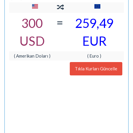
=
300
259,49
USD
EUR
( Amerikan Doları )
( Euro )
Tıkla Kurları Güncelle