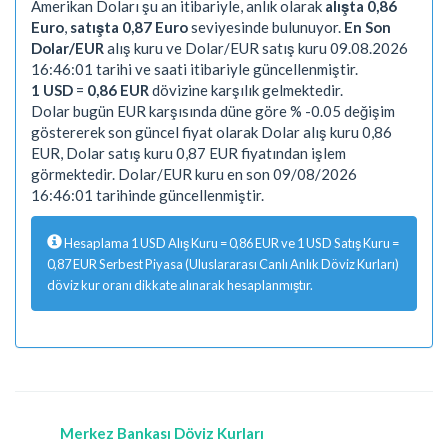
Amerikan Doları şu an itibariyle, anlık olarak
alışta 0,86
Euro
,
satışta 0,87 Euro
seviyesinde bulunuyor.
En Son
Dolar/EUR
alış kuru ve Dolar/EUR satış kuru 09.08.2026
16:46:01 tarihi ve saati itibariyle güncellenmiştir.
1 USD
=
0,86 EUR
dövizine karşılık gelmektedir.
Dolar bugün EUR karşısında düne göre % -0.05 değişim
göstererek son güncel fiyat olarak Dolar alış kuru 0,86
EUR, Dolar satış kuru 0,87 EUR fiyatından işlem
görmektedir. Dolar/EUR kuru en son 09/08/2026
16:46:01 tarihinde güncellenmiştir.
Hesaplama 1 USD Alış Kuru = 0,86 EUR ve 1 USD Satış Kuru =
0,87 EUR Serbest Piyasa (Uluslararası Canlı Anlık Döviz Kurları)
döviz kur oranı dikkate alınarak hesaplanmıştır.
Merkez Bankası Döviz Kurları