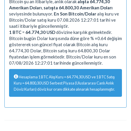
Bitcoin şu an itibariyle, anlık olarak
alışta 64.774,30
Amerikan Doları
,
satışta 64.800,30 Amerikan Doları
seviyesinde bulunuyor.
En Son Bitcoin/Dolar
alış kuru ve
Bitcoin/Dolar satış kuru 07.08.2026 12:27:01 tarihi ve
saati itibariyle güncellenmiştir.
1 BTC
=
64.774,30 USD
dövizine karşılık gelmektedir.
Bitcoin bugün Dolar karşısında düne göre % +0.64 değişim
göstererek son güncel fiyat olarak Bitcoin alış kuru
64.774,30 Dolar, Bitcoin satış kuru 64.800,30 Dolar
fiyatından işlem görmektedir. Bitcoin/Dolar kuru en son
07/08/2026 12:27:01 tarihinde güncellenmiştir.
Hesaplama 1 BTC Alış Kuru = 64.774,30 USD ve 1 BTC Satış
Kuru = 64.800,30 USD Serbest Piyasa (Uluslararası Canlı Anlık
Döviz Kurları) döviz kur oranı dikkate alınarak hesaplanmıştır.