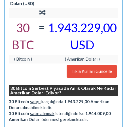
Doları (USD)
=
30
1.943.229,00
BTC
USD
( Bitcoin )
( Amerikan Doları )
Tıkla Kurları Güncelle
30 Bitcoin Serbest Piyasada Anlık Olarak Ne Kadar
Amerikan Doları Ediyor?
30 Bitcoin
satışı
karşılığında
1.943.229,00 Amerikan
Doları
alınabilmektedir.
30 Bitcoin
satın alınmak
istendiğinde ise
1.944.009,00
Amerikan Doları
ödenmesi gerekmektedir.