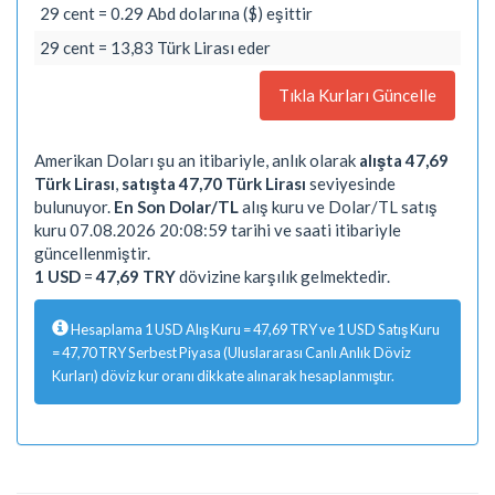
29 cent = 0.29 Abd dolarına ($) eşittir
29 cent = 13,83 Türk Lirası eder
Tıkla Kurları Güncelle
Amerikan Doları şu an itibariyle, anlık olarak
alışta 47,69
Türk Lirası
,
satışta 47,70 Türk Lirası
seviyesinde
bulunuyor.
En Son Dolar/TL
alış kuru ve Dolar/TL satış
kuru 07.08.2026 20:08:59 tarihi ve saati itibariyle
güncellenmiştir.
1 USD
=
47,69 TRY
dövizine karşılık gelmektedir.
Hesaplama 1 USD Alış Kuru = 47,69 TRY ve 1 USD Satış Kuru
= 47,70 TRY Serbest Piyasa (Uluslararası Canlı Anlık Döviz
Kurları) döviz kur oranı dikkate alınarak hesaplanmıştır.