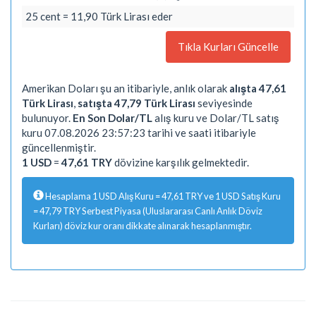
25 cent = 11,90 Türk Lirası eder
Tıkla Kurları Güncelle
Amerikan Doları şu an itibariyle, anlık olarak
alışta 47,61
Türk Lirası
,
satışta 47,79 Türk Lirası
seviyesinde
bulunuyor.
En Son Dolar/TL
alış kuru ve Dolar/TL satış
kuru 07.08.2026 23:57:23 tarihi ve saati itibariyle
güncellenmiştir.
1 USD
=
47,61 TRY
dövizine karşılık gelmektedir.
Hesaplama 1 USD Alış Kuru = 47,61 TRY ve 1 USD Satış Kuru
= 47,79 TRY Serbest Piyasa (Uluslararası Canlı Anlık Döviz
Kurları) döviz kur oranı dikkate alınarak hesaplanmıştır.