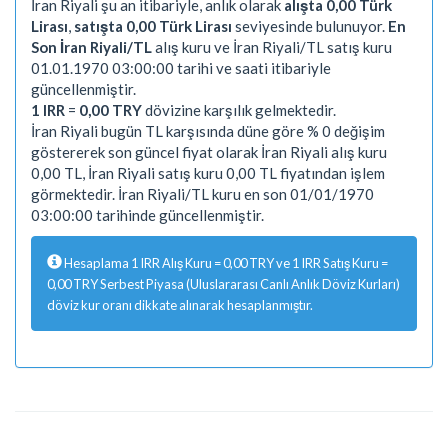
İran Riyali şu an itibariyle, anlık olarak
alışta 0,00 Türk
Lirası
,
satışta 0,00 Türk Lirası
seviyesinde bulunuyor.
En
Son İran Riyali/TL
alış kuru ve İran Riyali/TL satış kuru
01.01.1970 03:00:00 tarihi ve saati itibariyle
güncellenmiştir.
1 IRR
=
0,00 TRY
dövizine karşılık gelmektedir.
İran Riyali bugün TL karşısında düne göre % 0 değişim
göstererek son güncel fiyat olarak İran Riyali alış kuru
0,00 TL, İran Riyali satış kuru 0,00 TL fiyatından işlem
görmektedir. İran Riyali/TL kuru en son 01/01/1970
03:00:00 tarihinde güncellenmiştir.
Hesaplama 1 IRR Alış Kuru = 0,00 TRY ve 1 IRR Satış Kuru =
0,00 TRY Serbest Piyasa (Uluslararası Canlı Anlık Döviz Kurları)
döviz kur oranı dikkate alınarak hesaplanmıştır.