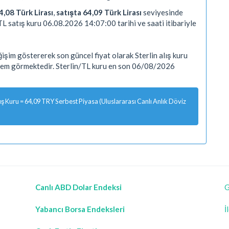
4,08 Türk Lirası
,
satışta 64,09 Türk Lirası
seviyesinde
TL satış kuru 06.08.2026 14:07:00 tarihi ve saati itibariyle
şim göstererek son güncel fiyat olarak Sterlin alış kuru
işlem görmektedir. Sterlin/TL kuru en son 06/08/2026
 Kuru = 64,09 TRY Serbest Piyasa (Uluslararası Canlı Anlık Döviz
Canlı ABD Dolar Endeksi
G
Yabancı Borsa Endeksleri
İ