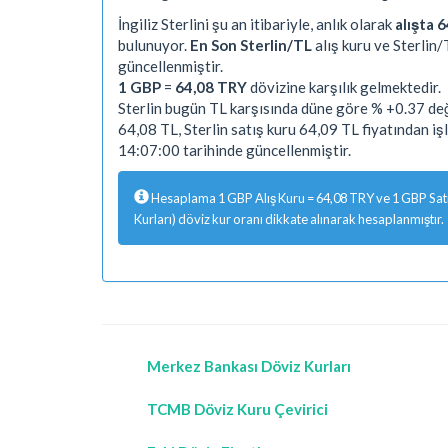
İngiliz Sterlini şu an itibariyle, anlık olarak
alışta 6
bulunuyor.
En Son Sterlin/TL
alış kuru ve Sterlin/
güncellenmiştir.
1 GBP
=
64,08 TRY
dövizine karşılık gelmektedir.
Sterlin bugün TL karşısında düne göre % +0.37 deği
64,08 TL, Sterlin satış kuru 64,09 TL fiyatından 
14:07:00 tarihinde güncellenmiştir.
Hesaplama 1 GBP Alış Kuru = 64,08 TRY ve 1 GBP Satış
Kurları) döviz kur oranı dikkate alınarak hesaplanmıştır.
Merkez Bankası Döviz Kurları
TCMB Döviz Kuru Çevirici