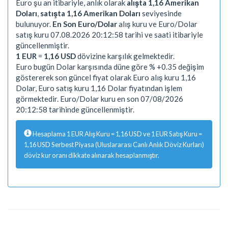
Euro şu an itibariyle, anlık olarak
alışta 1,16 Amerikan
Doları
,
satışta 1,16 Amerikan Doları
seviyesinde
bulunuyor.
En Son Euro/Dolar
alış kuru ve Euro/Dolar
satış kuru 07.08.2026 20:12:58 tarihi ve saati itibariyle
güncellenmiştir.
1 EUR
=
1,16 USD
dövizine karşılık gelmektedir.
Euro bugün Dolar karşısında düne göre % +0.35 değişim
göstererek son güncel fiyat olarak Euro alış kuru 1,16
Dolar, Euro satış kuru 1,16 Dolar fiyatından işlem
görmektedir. Euro/Dolar kuru en son 07/08/2026
20:12:58 tarihinde güncellenmiştir.
Hesaplama 1 EUR Alış Kuru = 1,16 USD ve 1 EUR Satış Kuru =
1,16 USD Serbest Piyasa (Uluslararası Canlı Anlık Döviz Kurları)
döviz kur oranı dikkate alınarak hesaplanmıştır.