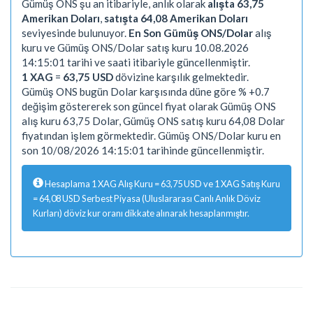
Gümüş ONS şu an itibariyle, anlık olarak
alışta 63,75
Amerikan Doları
,
satışta 64,08 Amerikan Doları
seviyesinde bulunuyor.
En Son Gümüş ONS/Dolar
alış
kuru ve Gümüş ONS/Dolar satış kuru 10.08.2026
14:15:01 tarihi ve saati itibariyle güncellenmiştir.
1 XAG
=
63,75 USD
dövizine karşılık gelmektedir.
Gümüş ONS bugün Dolar karşısında düne göre % +0.7
değişim göstererek son güncel fiyat olarak Gümüş ONS
alış kuru 63,75 Dolar, Gümüş ONS satış kuru 64,08 Dolar
fiyatından işlem görmektedir. Gümüş ONS/Dolar kuru en
son 10/08/2026 14:15:01 tarihinde güncellenmiştir.
Hesaplama 1 XAG Alış Kuru = 63,75 USD ve 1 XAG Satış Kuru
= 64,08 USD Serbest Piyasa (Uluslararası Canlı Anlık Döviz
Kurları) döviz kur oranı dikkate alınarak hesaplanmıştır.