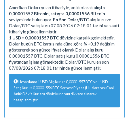
Amerikan Doları şu an itibariyle, anlık olarak
alışta
0,00001557 Bitcoin
,
satışta 0,00001556 Bitcoin
seviyesinde bulunuyor.
En Son Dolar/BTC
alış kuru ve
Dolar/BTC satış kuru 07.08.2026 07:18:01 tarihi ve saati
itibariyle güncellenmiştir.
1 USD
=
0,00001557 BTC
dövizine karşılık gelmektedir.
Dolar bugün BTC karşısında düne göre % +0.19 değişim
göstererek son güncel fiyat olarak Dolar alış kuru
0,00001557 BTC, Dolar satış kuru 0,00001556 BTC
fiyatından işlem görmektedir. Dolar/BTC kuru en son
07/08/2026 07:18:01 tarihinde güncellenmiştir.
Hesaplama 1 USD Alış Kuru = 0,00001557 BTC ve 1 USD
Satış Kuru = 0,00001556 BTC Serbest Piyasa (Uluslararası Canlı
Anlık Döviz Kurları) döviz kur oranı dikkate alınarak
hesaplanmıştır.