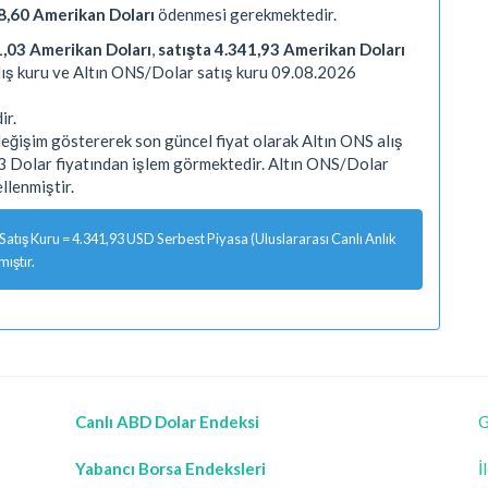
8,60 Amerikan Doları
ödenmesi gerekmektedir.
1,03 Amerikan Doları
,
satışta 4.341,93 Amerikan Doları
ış kuru ve Altın ONS/Dolar satış kuru 09.08.2026
ir.
ğişim göstererek son güncel fiyat olarak Altın ONS alış
93 Dolar fiyatından işlem görmektedir. Altın ONS/Dolar
lenmiştir.
tış Kuru = 4.341,93 USD Serbest Piyasa (Uluslararası Canlı Anlık
ıştır.
Canlı ABD Dolar Endeksi
G
Yabancı Borsa Endeksleri
İ