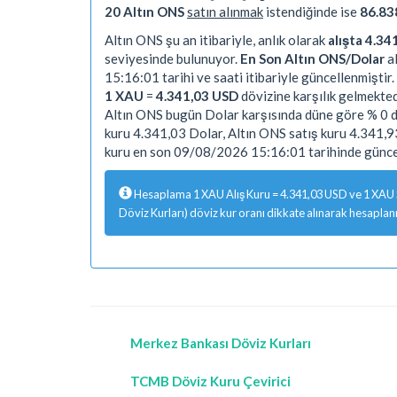
20 Altın ONS
satın alınmak
istendiğinde ise
86.83
Altın ONS şu an itibariyle, anlık olarak
alışta 4.34
seviyesinde bulunuyor.
En Son Altın ONS/Dolar
al
15:16:01 tarihi ve saati itibariyle güncellenmiştir.
1 XAU
=
4.341,03 USD
dövizine karşılık gelmekted
Altın ONS bugün Dolar karşısında düne göre % 0 de
kuru 4.341,03 Dolar, Altın ONS satış kuru 4.341,
kuru en son 09/08/2026 15:16:01 tarihinde güncel
Hesaplama 1 XAU Alış Kuru = 4.341,03 USD ve 1 XAU Sa
Döviz Kurları) döviz kur oranı dikkate alınarak hesaplanm
Merkez Bankası Döviz Kurları
TCMB Döviz Kuru Çevirici